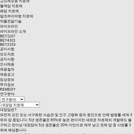
교모세포종 치료제
혈액암 치료제
폐암 치료제
알츠하이머병 치료제
약물전달기술
파이프라인
파이프라인 소개
BEY1107
BEY4101
BEY2153
공지사항
보도자료
공지사항
인사채용
채용절차
채용공고
임상정보
투자정보
REMEDY
연구분야
.
대장암은?
유전적 요인 또는 서구화된 식습관 및 인구 고령화 등의 원인으로 인해 발병률 세계 3
위의 암 종입니다. 5년 생존율은 65%로 높은 편이지만 새로운 치료제의 개발에도 불
구하고
전이성 대장암의 5년 생존율은 20% 미만으로 매우 낮고 전체 암 중 사망률 3
위
에 해당합니다
.