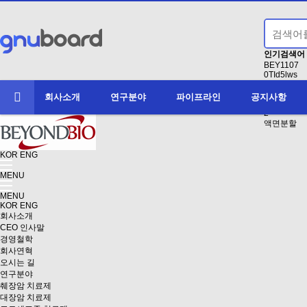
인기검색어
BEY1107
0TId5lws
conducting
1
회사소개
연구분야
파이프라인
공지사항
clinic
2
액면분할
KOR
ENG
MENU
MENU
KOR
ENG
회사소개
CEO 인사말
경영철학
회사연혁
오시는 길
연구분야
췌장암 치료제
대장암 치료제