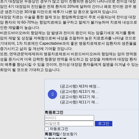
초기 대장암은 무증상인 경우가 많고 암이 진행되면 증상이 나타나므로 전이성 대장
암인 4기 대장암의 진단율은 전체 환자의 20%에 달하며 간이나 폐로 전이된 경우 평
균 생존기간은 30개월 미만으로 예후가 나쁜 암 종으로 알려져 있습니다
.
대장암 치료는 수술을 통한 절제 또는 항암화학요법이 주로 사용되는데 전이성 대장
암 환자의 약 60-70%는 항암치료에도 불구하고 절제가 불가능하며
치료제 내성으로
인한 재발률이 높습니다
.
비욘드바이오㈜의 항암제는 암 발생과 전이의 원인이 되는 암줄기세포 제거를 통해
암의 재발 및 성장을 저해함으로써 내성을 조절하여 높은 치료효과를 나타낼 것으로
기대
되며, 1차 치료제인 Capecitabine과의 좋은 병용치료제로서 암환자의 생존율을
증가시키고 삶의 질 개선에 기여할 것입니다
.
또한, 면역관문억제제와의 병용치료제로서 비욘드바이오㈜의 항암제는 암의 면역원
성을 증가시켜 더욱 강력한 항종양 면역을 유도하고 암 성장을 저해
하여 대장암 환자
의 예후를 향상시킬 수 있을 것이며, 전이성 대장암 환자들에게 질병을 이겨낼 수 있는
희망이 될 것으로 기대하고 있습니다
.
(공고사항) 제3자 배정…
(공고사항) 제13기 재…
(공고사항) 제12기 재…
(공고사항) 제11기 재…
회원로그인
자동로그인
회원가입
/
정보찾기