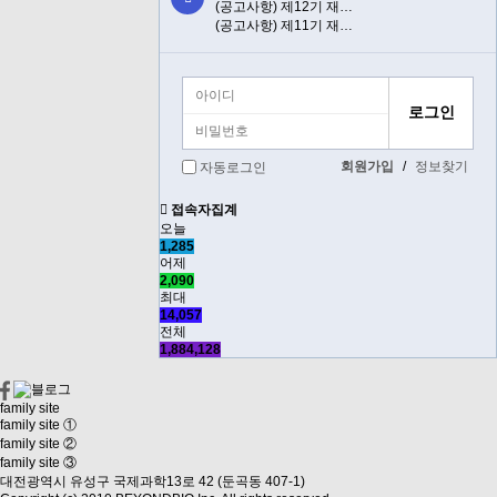
(공고사항) 제12기 재…
(공고사항) 제11기 재…
회원가입
/
정보찾기
자동로그인
접속자집계
오늘
1,285
어제
2,090
최대
14,057
전체
1,884,128
family site
family site ①
family site ②
family site ③
대전광역시 유성구 국제과학13로 42 (둔곡동 407-1)