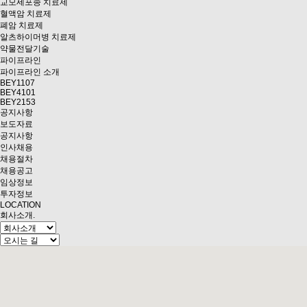
교모세포종 치료제
혈액암 치료제
폐암 치료제
알츠하이머병 치료제
약물전달기술
파이프라인
파이프라인 소개
BEY1107
BEY4101
BEY2153
공지사항
보도자료
공지사항
인사채용
채용절차
채용공고
임상정보
투자정보
LOCATION
회사소개
.