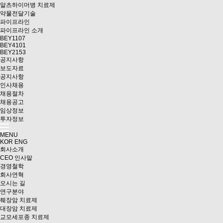
알츠하이머병 치료제
약물전달기술
파이프라인
파이프라인 소개
BEY1107
BEY4101
BEY2153
공지사항
보도자료
공지사항
인사채용
채용절차
채용공고
임상정보
투자정보
MENU
KOR
ENG
회사소개
CEO 인사말
경영철학
회사연혁
오시는 길
연구분야
췌장암 치료제
대장암 치료제
교모세포종 치료제