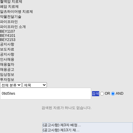
혈액암 치료제
폐암 치료제
알츠하이머병 치료제
약물전달기술
파이프라인
파이프라인 소개
BEY1107
BEY4101
BEY2153
공지사항
보도자료
공지사항
인사채용
채용절차
채용공고
임상정보
투자정보
검색
OR
AND
검색된 자료가 하나도 없습니다.
(공고사항) 제3자 배정…
(공고사항) 제13기 재…