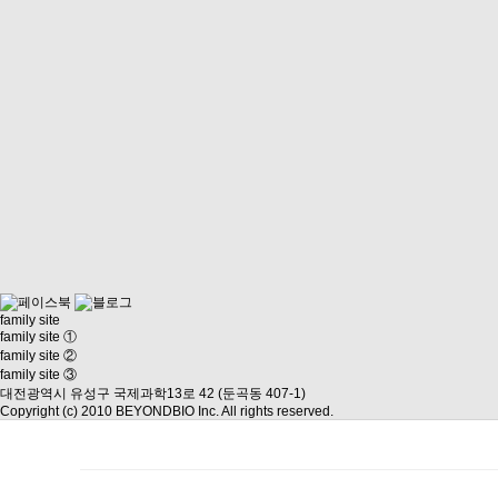
family site
family site ①
family site ②
family site ③
대전광역시 유성구 국제과학13로 42 (둔곡동 407-1)
Copyright (c) 2010 BEYONDBIO Inc. All rights reserved.