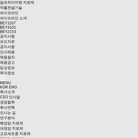
알츠하이머병 치료제
약물전달기술
파이프라인
파이프라인 소개
BEY1107
BEY4101
BEY2153
공지사항
보도자료
공지사항
인사채용
채용절차
채용공고
임상정보
투자정보
MENU
KOR
ENG
회사소개
CEO 인사말
경영철학
회사연혁
오시는 길
연구분야
췌장암 치료제
대장암 치료제
교모세포종 치료제