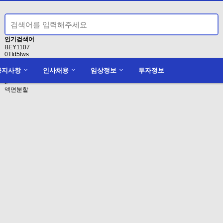
인기검색어
BEY1107
0TId5lws
conducting
1
공지사항
인사채용
임상정보
투자정보
clinic
2
액면분할