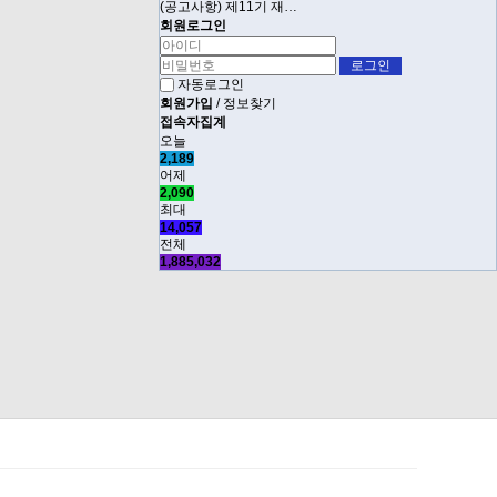
(공고사항) 제11기 재…
회원로그인
자동로그인
회원가입
/
정보찾기
접속자집계
오늘
2,189
어제
2,090
최대
14,057
전체
1,885,032