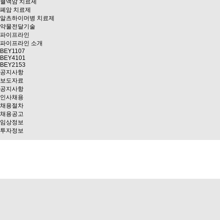
혈액암 치료제
폐암 치료제
알츠하이머병 치료제
약물전달기술
파이프라인
파이프라인 소개
BEY1107
BEY4101
BEY2153
공지사항
보도자료
공지사항
인사채용
채용절차
채용공고
임상정보
투자정보